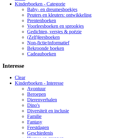
Kinderboeken - Categorie
Baby- en dreumesboekjes
Peuters en kleuters: ontwikkeling
Prentenboeken
Voorleesboeken en sprookjes
Gedichten, versjes & poëzie
(Zelf)leesboeken
Non-fictie/informatief
Bekroonde boeken
Cadeauboeken
Interesse
Clear
Kinderboeken - Interesse
Avontuur
Beroepen
Dierenverhalen
Dino's
Diversiteit en inclusie
Familie
Fantasy
Feestdagen
Geschiedenis