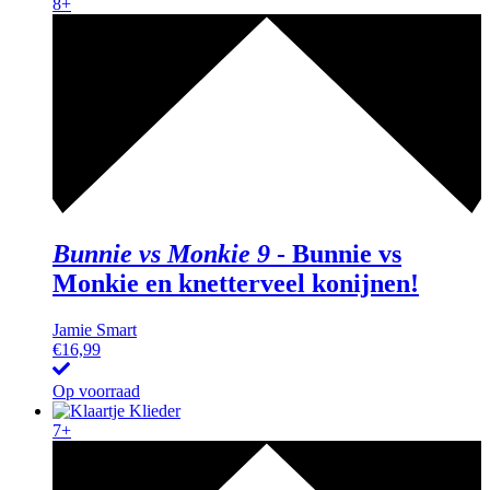
8+
Bunnie vs Monkie 9
-
Bunnie vs
Monkie en knetterveel konijnen!
Jamie Smart
€
16,99
Op voorraad
7+