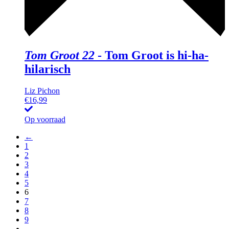
Tom Groot 22
-
Tom Groot is hi-ha-
hilarisch
Liz Pichon
€
16,99
Op voorraad
←
1
2
3
4
5
6
7
8
9
→