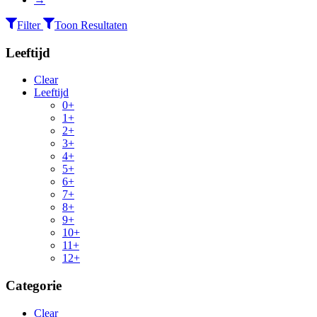
Filter
Toon Resultaten
Leeftijd
Clear
Leeftijd
0+
1+
2+
3+
4+
5+
6+
7+
8+
9+
10+
11+
12+
Categorie
Clear