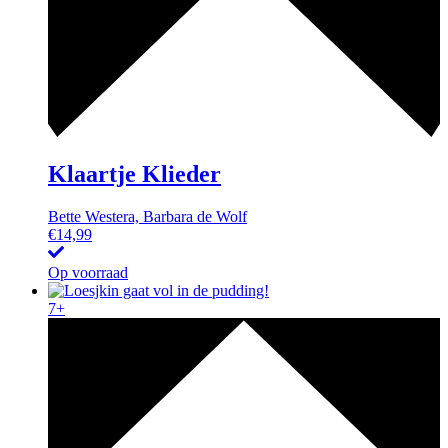
Klaartje Klieder
Bette Westera, Barbara de Wolf
€
14,99
Op voorraad
7+