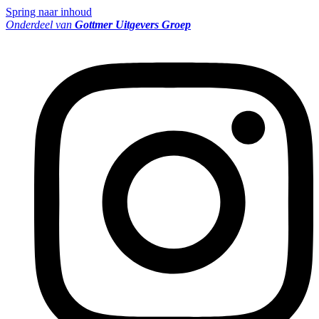
Spring naar inhoud
Onderdeel van
Gottmer Uitgevers Groep