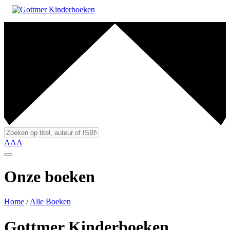
A
A
A
Onze boeken
Home
/
Alle Boeken
Gottmer Kinderboeken