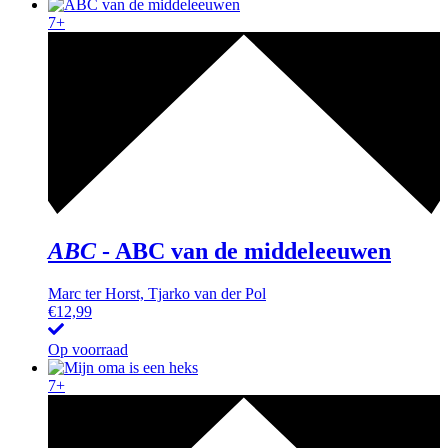
7+
ABC
-
ABC van de middeleeuwen
Marc ter Horst, Tjarko van der Pol
€
12,99
Op voorraad
7+