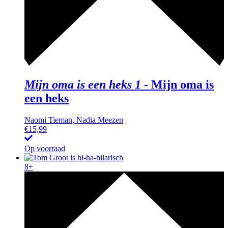
Mijn oma is een heks 1
-
Mijn oma is
een heks
Naomi Tieman, Nadia Meezen
€
15,99
Op voorraad
8+