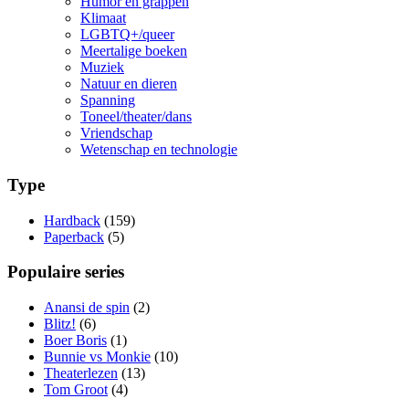
Humor en grappen
Klimaat
LGBTQ+/queer
Meertalige boeken
Muziek
Natuur en dieren
Spanning
Toneel/theater/dans
Vriendschap
Wetenschap en technologie
Type
Hardback
(159)
Paperback
(5)
Populaire series
Anansi de spin
(2)
Blitz!
(6)
Boer Boris
(1)
Bunnie vs Monkie
(10)
Theaterlezen
(13)
Tom Groot
(4)