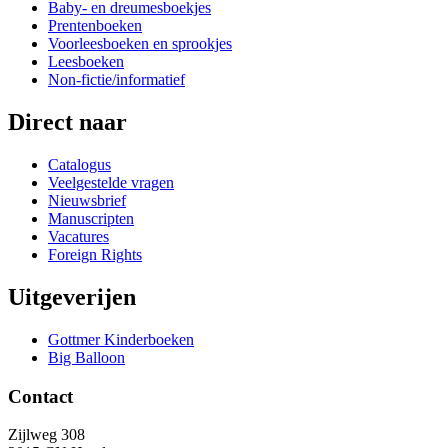
Baby- en dreumesboekjes
Prentenboeken
Voorleesboeken en sprookjes
Leesboeken
Non-fictie/informatief
Direct naar
Catalogus
Veelgestelde vragen
Nieuwsbrief
Manuscripten
Vacatures
Foreign Rights
Uitgeverijen
Gottmer Kinderboeken
Big Balloon
Contact
Zijlweg 308