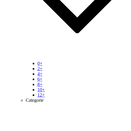
0+
2+
4+
6+
8+
10+
12+
Categorie