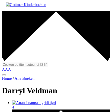
A
A
A
Home
/
Alle Boeken
Darryl Veldman
4+