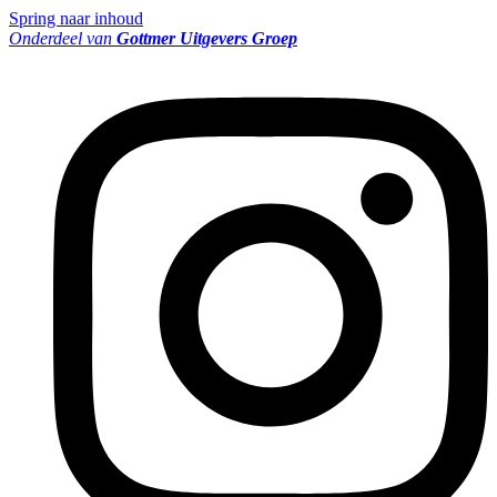
Spring naar inhoud
Onderdeel van
Gottmer Uitgevers Groep